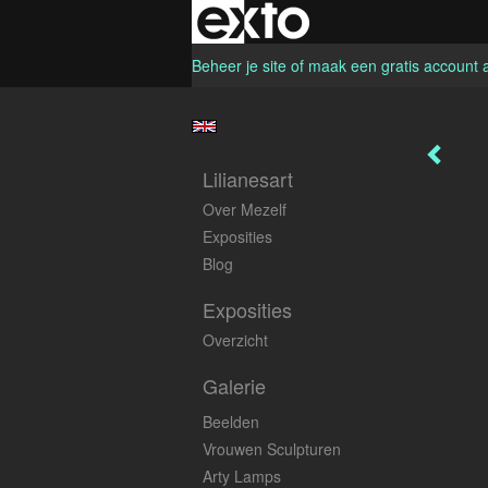
Beheer je site
of
maak een gratis account 
Lilianesart
Over Mezelf
Exposities
Blog
Exposities
Overzicht
Galerie
Beelden
Vrouwen Sculpturen
Arty Lamps