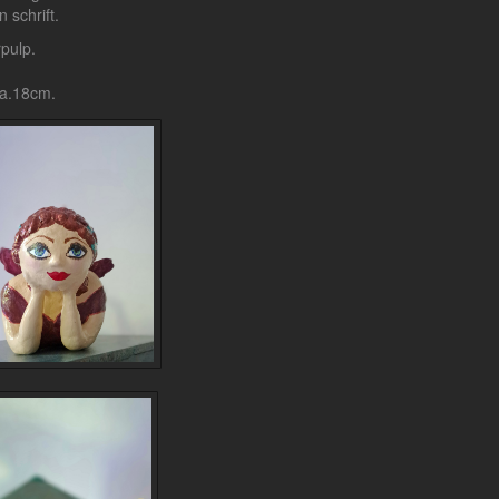
 schrift.
pulp.
ca.18cm.