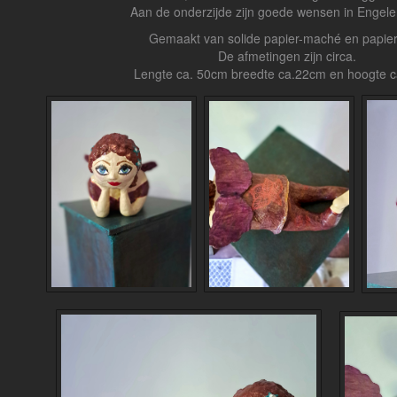
Aan de onderzijde zijn goede wensen in Engelen
Gemaakt van solide papier-maché en papier
De afmetingen zijn circa.
Lengte ca. 50cm breedte ca.22cm en hoogte 