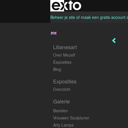
Beheer je site
of
maak een gratis account 
Lilianesart
Over Mezelf
Exposities
Blog
Exposities
Overzicht
Galerie
Beelden
Vrouwen Sculpturen
Arty Lamps