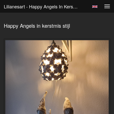
Lilianesart - Happy Angels In Kerstmis Stijl
Tog
navi
Happy Angels in kerstmis stijl