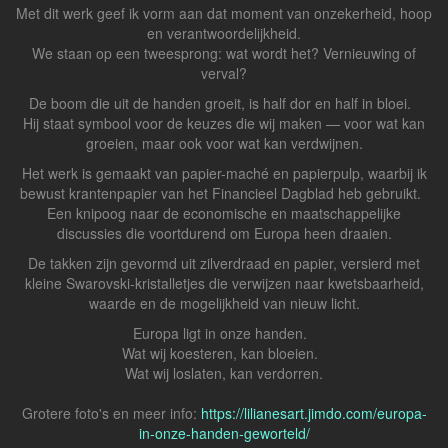
Met dit werk geef ik vorm aan dat moment van onzekerheid, hoop
en verantwoordelijkheid.
We staan op een tweesprong: wat wordt het? Vernieuwing of
verval?
De boom die uit de handen groeit, is half dor en half in bloei.
Hij staat symbool voor de keuzes die wij maken — voor wat kan
groeien, maar ook voor wat kan verdwijnen.
Het werk is gemaakt van papier-maché en papierpulp, waarbij ik
bewust krantenpapier van het Financieel Dagblad heb gebruikt.
Een knipoog naar de economische en maatschappelijke
discussies die voortdurend om Europa heen draaien.
De takken zijn gevormd uit zilverdraad en papier, versierd met
kleine Swarovski‑kristalletjes die verwijzen naar kwetsbaarheid,
waarde en de mogelijkheid van nieuw licht.
Europa ligt in onze handen.
Wat wij koesteren, kan bloeien.
Wat wij loslaten, kan verdorren.
Grotere foto's en meer info:
https://lilianesart.jimdo.com/europa-
in-onze-handen-geworteld/