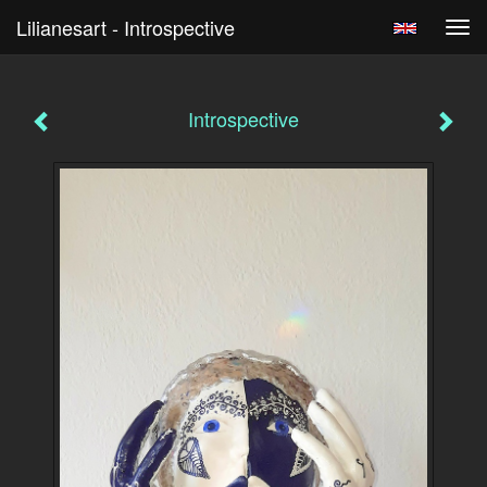
Lilianesart - Introspective
Tog
navi
Introspective