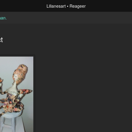
Lilianesart
Reageer
aan
.
t